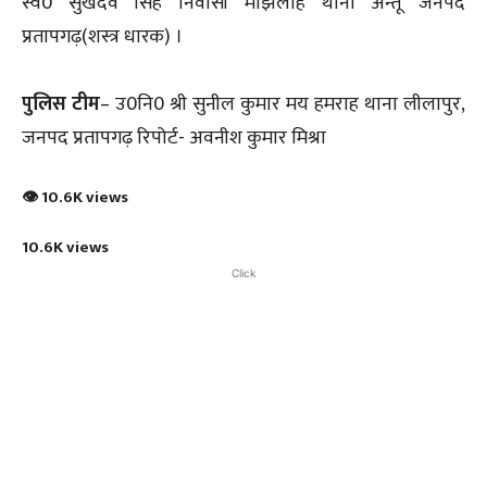
स्व0 सुखदेव सिंह निवासी मझिलाह थाना अन्तू जनपद
प्रतापगढ़(शस्त्र धारक) ।
पुलिस टीम
– उ0नि0 श्री सुनील कुमार मय हमराह थाना लीलापुर,
जनपद प्रतापगढ़ रिपोर्ट- अवनीश कुमार मिश्रा
👁 10.6K views
10.6K views
Click