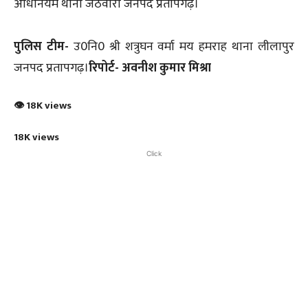
अधिनियम थाना जेठवारा जनपद प्रतापगढ़।
पुलिस टीम-
उ0नि0 श्री शत्रुघन वर्मा मय हमराह थाना लीलापुर
जनपद प्रतापगढ़।
रिपोर्ट- अवनीश कुमार मिश्रा
👁 18K views
18K views
Click